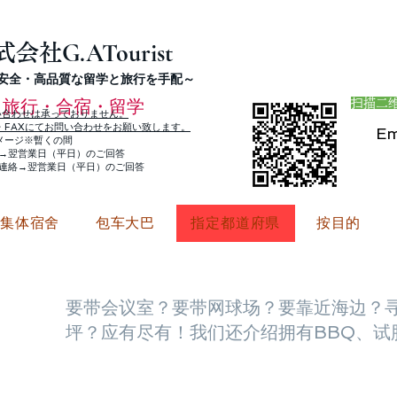
G.ATourist
式会社
・安全・高品質な留学と旅行を手配～
旅行・合宿・留学
扫描二维
い合わせは承っておりません。
E・FAXにてお問い合わせをお願い致します。
Em
メージ※暫くの間
絡→翌営業日（平日）のご回答
ご連絡→翌営業日（平日）のご回答
・集体宿舍
包车大巴
指定都道府県
按目的
要带会议室？
要带网球场？
要靠近海边？
府県
坪？应有尽有！我们还介绍拥有BBQ、试