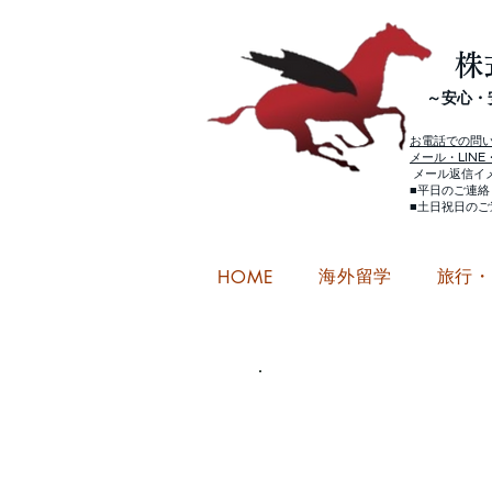
株
​～安心
お電話での問
メール・LIN
メール返信イ
■平日のご連
■土日祝日の
海外留学
旅行
HOME
从都道
查询