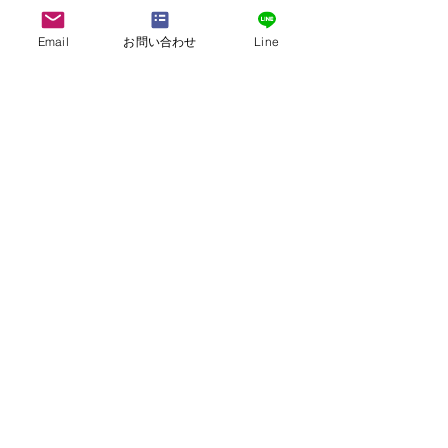
Email
お問い合わせ
Line
四国地方
>>
九州地方
>>
株式会社G.ATourist
〒116－0002
東京都荒川区荒川7-39-2 町屋esビル4階
​最寄駅から本社までの行き方は
こちら
E-mail:
info@ga-tourist.com
URL:
http://www.ga-tourist.com