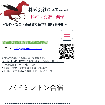
株式会社
G.ATourist
旅行・合宿・留学
​～安心・安全・高品質な留学と旅行を手配～
扫描二维码 添加我们的LINE公帐号咨询
Email:
info@ga-tourist.com
お電話での問い合わせは承っておりません。
メール・LINE・FAXにてお問い合わせをお願い致します。
メール返信イメージ※暫くの間
■平日のご連絡→翌営業日（平日）のご回答
■土日祝日のご連絡→翌営業日（平日）のご回答
​バドミントン合宿