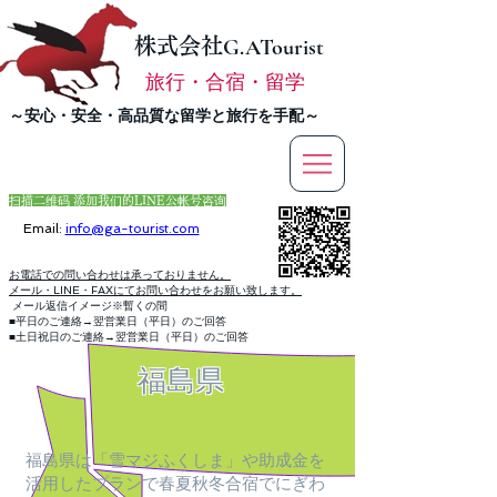
株式会社
G.ATourist
旅行・合宿・留学
​～安心・安全・高品質な留学と旅行を手配～
扫描二维码 添加我们的LINE公帐号咨询
Email:
info@ga-tourist.com
お電話での問い合わせは承っておりません。
メール・LINE・FAXにてお問い合わせをお願い致します。
メール返信イメージ※暫くの間
■平日のご連絡→翌営業日（平日）のご回答
■土日祝日のご連絡→翌営業日（平日）のご回答
福島県
福島県は「雪マジふくしま」や助成金を
活用したプランで春夏秋冬合宿でにぎわ