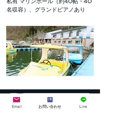
私有 マリンホール（約40帖・40
名収容）、グランドピアノあり
Email
お問い合わせ
Line
株式会社G.ATourist
〒116－0002
東京都荒川区荒川7-39-2 町屋esビル4階