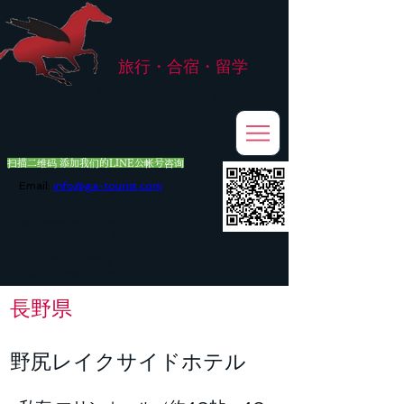
株式会社
G.ATourist
旅行・合宿・留学
​～安心・安全・高品質な留学と旅行を手配～
扫描二维码 添加我们的LINE公帐号咨询
Email:
info@ga-tourist.com
お電話での問い合わせは承っておりません。
メール・LINE・FAXにてお問い合わせをお願い致します。
メール返信イメージ※暫くの間
■平日のご連絡→翌営業日（平日）のご回答
■土日祝日のご連絡→翌営業日（平日）のご回答
長野県
野尻レイクサイドホテル