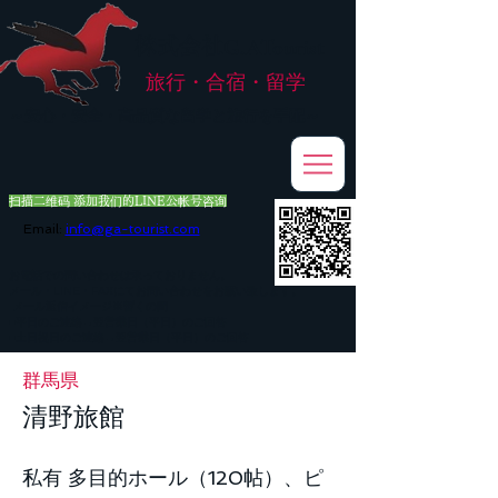
株式会社
G.ATourist
旅行・合宿・留学
​～安心・安全・高品質な留学と旅行を手配～
扫描二维码 添加我们的LINE公帐号咨询
Email:
info@ga-tourist.com
お電話での問い合わせは承っておりません。
メール・LINE・FAXにてお問い合わせをお願い致します。
メール返信イメージ※暫くの間
■平日のご連絡→翌営業日（平日）のご回答
■土日祝日のご連絡→翌営業日（平日）のご回答
群馬県
清野旅館
私有 多目的ホール（120帖）、ピ