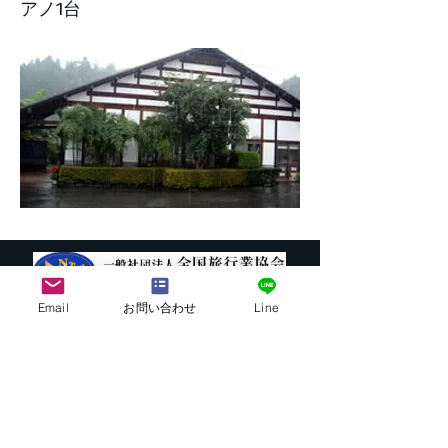
アノ1台
Email
お問い合わせ
Line
株式会社G.ATourist
〒116－0002
東京都荒川区荒川7-39-2 町屋esビル4階
​最寄駅から本社までの行き方は
こちら
E-mail:
info@ga-tourist.com