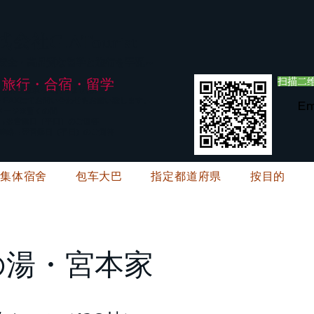
G.ATourist
式会社
・安全・高品質な留学と旅行を手配～
旅行・合宿・留学
扫描二维
い合わせは承っておりません。
E・FAXにてお問い合わせをお願い致します。
Em
メージ※暫くの間
絡→翌営業日（平日）のご回答
ご連絡→翌営業日（平日）のご回答
・集体宿舍
包车大巴
指定都道府県
按目的
の湯・宮本家