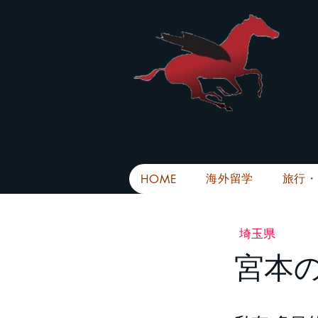
株
​～安心
お電話での問
メール・LIN
メール返信イ
■平日のご連
■土日祝日の
海外留学
旅行
HOME
埼玉県
宮本