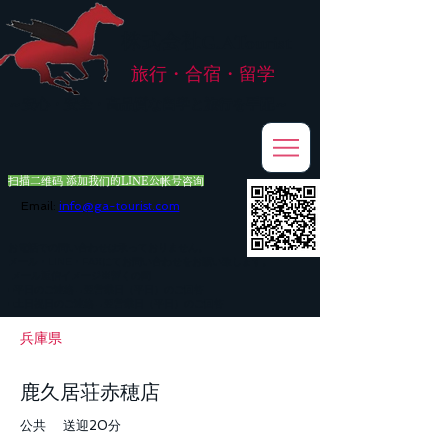
株式会社
G.ATourist
旅行・合宿・留学
​～安心・安全・高品質な留学と旅行を手配～
扫描二维码 添加我们的LINE公帐号咨询
Email:
info@ga-tourist.com
お電話での問い合わせは承っておりません。
メール・LINE・FAXにてお問い合わせをお願い致します。
メール返信イメージ※暫くの間
■平日のご連絡→翌営業日（平日）のご回答
■土日祝日のご連絡→翌営業日（平日）のご回答
兵庫県
鹿久居荘赤穂店
公共 送迎20分