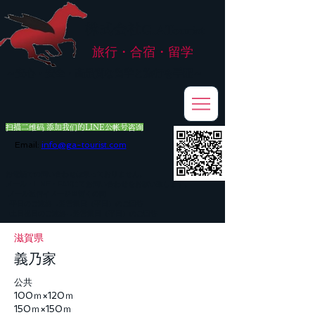
株式会社
G.ATourist
旅行・合宿・留学
​～安心・安全・高品質な留学と旅行を手配～
扫描二维码 添加我们的LINE公帐号咨询
Email:
info@ga-tourist.com
お電話での問い合わせは承っておりません。
メール・LINE・FAXにてお問い合わせをお願い致します。
メール返信イメージ※暫くの間
■平日のご連絡→翌営業日（平日）のご回答
■土日祝日のご連絡→翌営業日（平日）のご回答
滋賀県
義乃家
公共
100ｍ×120ｍ
150ｍ×150ｍ