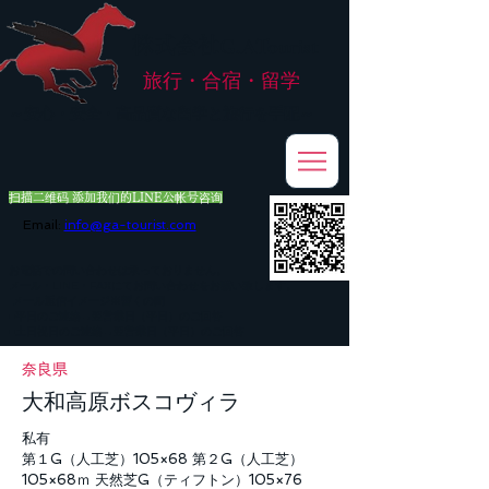
株式会社
G.ATourist
旅行・合宿・留学
​～安心・安全・高品質な留学と旅行を手配～
扫描二维码 添加我们的LINE公帐号咨询
Email:
info@ga-tourist.com
お電話での問い合わせは承っておりません。
メール・LINE・FAXにてお問い合わせをお願い致します。
メール返信イメージ※暫くの間
■平日のご連絡→翌営業日（平日）のご回答
■土日祝日のご連絡→翌営業日（平日）のご回答
奈良県
大和高原ボスコヴィラ
私有
第１G（人工芝）105×68 第２G（人工芝）
105×68ｍ 天然芝G（ティフトン）105×76