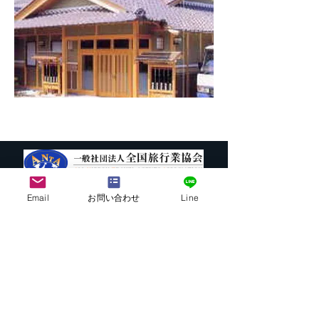
Email
お問い合わせ
Line
株式会社G.ATourist
〒116－0002
東京都荒川区荒川7-39-2 町屋esビル4階
​最寄駅から本社までの行き方は
こちら
E-mail:
info@ga-tourist.com
URL:
http://www.ga-tourist.com