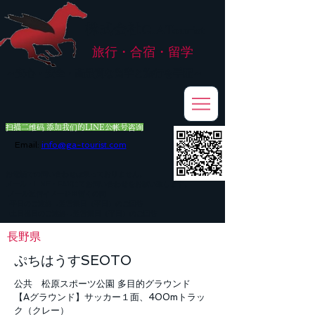
株式会社
G.ATourist
旅行・合宿・留学
​～安心・安全・高品質な留学と旅行を手配～
扫描二维码 添加我们的LINE公帐号咨询
Email:
info@ga-tourist.com
お電話での問い合わせは承っておりません。
メール・LINE・FAXにてお問い合わせをお願い致します。
メール返信イメージ※暫くの間
■平日のご連絡→翌営業日（平日）のご回答
■土日祝日のご連絡→翌営業日（平日）のご回答
長野県
ぷちはうすSEOTO
公共 松原スポーツ公園 多目的グラウンド
【Aグラウンド】サッカー１面、400mトラッ
ク（クレー）