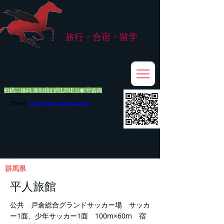
株式会社
G.ATourist
旅行・合宿・留学
​～安心・安全・高品質な留学と旅行を手配～
扫描二维码 添加我们的LINE公帐号咨询
Email:
info@ga-tourist.com
お電話での問い合わせは承っておりません。
メール・LINE・FAXにてお問い合わせをお願い致します。
メール返信イメージ※暫くの間
■平日のご連絡→翌営業日（平日）のご回答
■土日祝日のご連絡→翌営業日（平日）のご回答
群馬県
平人旅館
公共 戸倉総合グランドサッカー場 サッカ
ー1面、少年サッカー1面 100m×60m 宿