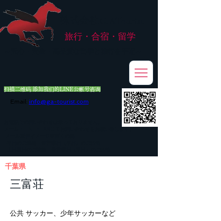
株式会社
G.ATourist
旅行・合宿・留学
​～安心・安全・高品質な留学と旅行を手配～
扫描二维码 添加我们的LINE公帐号咨询
Email:
info@ga-tourist.com
お電話での問い合わせは承っておりません。
メール・LINE・FAXにてお問い合わせをお願い致します。
メール返信イメージ※暫くの間
■平日のご連絡→翌営業日（平日）のご回答
■土日祝日のご連絡→翌営業日（平日）のご回答
千葉県
三富荘
公共 サッカー、少年サッカーなど