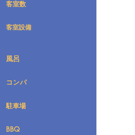
客室数
客室設備
風呂
コンパ
駐車場
BBQ