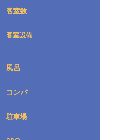
客室数
客室設備
風呂
コンパ
駐車場