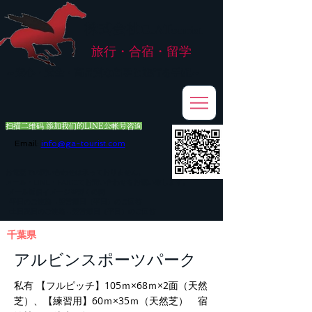
株式会社
G.ATourist
旅行・合宿・留学
​～安心・安全・高品質な留学と旅行を手配～
扫描二维码 添加我们的LINE公帐号咨询
Email:
info@ga-tourist.com
お電話での問い合わせは承っておりません。
メール・LINE・FAXにてお問い合わせをお願い致します。
メール返信イメージ※暫くの間
■平日のご連絡→翌営業日（平日）のご回答
■土日祝日のご連絡→翌営業日（平日）のご回答
千葉県
アルビンスポーツパーク
私有 【フルピッチ】105ｍ×68ｍ×2面（天然
芝）、【練習用】60ｍ×35ｍ（天然芝） 宿