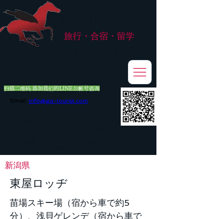
株式会社
G.ATourist
旅行・合宿・留学
​～安心・安全・高品質な留学と旅行を手配～
扫描二维码 添加我们的LINE公帐号咨询
Email:
info@ga-tourist.com
お電話での問い合わせは承っておりません。
メール・LINE・FAXにてお問い合わせをお願い致します。
メール返信イメージ※暫くの間
■平日のご連絡→翌営業日（平日）のご回答
■土日祝日のご連絡→翌営業日（平日）のご回答
新潟県
東屋ロッヂ
苗場スキー場（宿から車で約5
分）、浅貝ゲレンデ（宿から車で