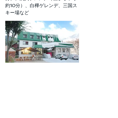
約10分）、白樺ゲレンデ、三国ス
キー場など