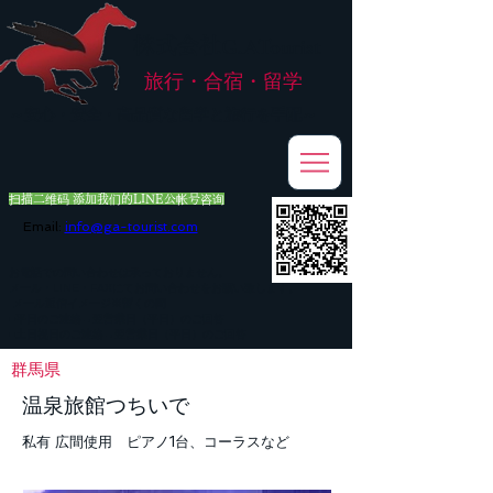
株式会社
G.ATourist
旅行・合宿・留学
​～安心・安全・高品質な留学と旅行を手配～
扫描二维码 添加我们的LINE公帐号咨询
Email:
info@ga-tourist.com
お電話での問い合わせは承っておりません。
メール・LINE・FAXにてお問い合わせをお願い致します。
メール返信イメージ※暫くの間
■平日のご連絡→翌営業日（平日）のご回答
■土日祝日のご連絡→翌営業日（平日）のご回答
群馬県
温泉旅館つちいで
私有 広間使用 ピアノ1台、コーラスなど