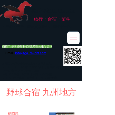
株式会社
G.ATourist
旅行・合宿・留学
​～安心・安全・高品質な留学と旅行を手配～
扫描二维码 添加我们的LINE公帐号咨询
Email:
info@ga-tourist.com
お電話での問い合わせは承っておりません。
メール・LINE・FAXにてお問い合わせをお願い致します。
メール返信イメージ※暫くの間
■平日のご連絡→翌営業日（平日）のご回答
■土日祝日のご連絡→翌営業日（平日）のご回答
野球合宿 九州地方
福岡県