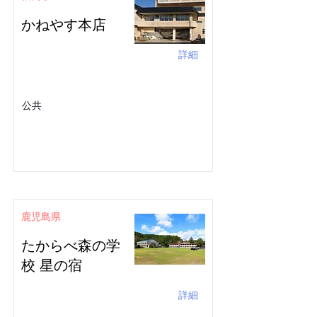
かねやす本店
詳細
公共
鹿児島県
たからべ森の学
校 星の宿
詳細