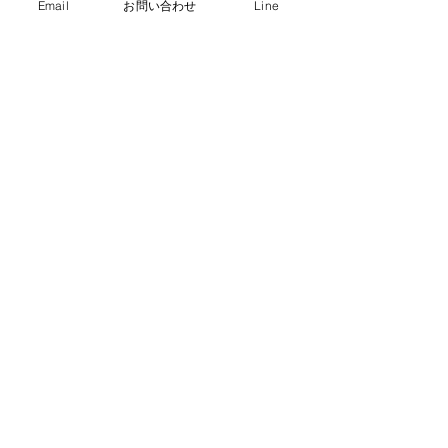
Email
お問い合わせ
Line
共通設備
洗濯機2台（無料・乾燥機な
し）、共用冷蔵庫
インターネット
館内・客室にて無線LAN利用
可能
送迎
28人乗×1台
コンビニ
車で約5分（スーパー・酒屋：
車で約10分）
駐車場