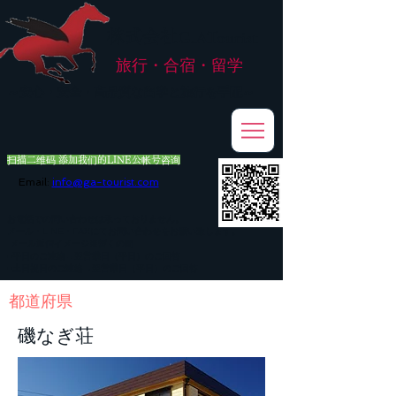
株式会社
G.ATourist
旅行・合宿・留学
​～安心・安全・高品質な留学と旅行を手配～
扫描二维码 添加我们的LINE公帐号咨询
Email:
info@ga-tourist.com
お電話での問い合わせは承っておりません。
メール・LINE・FAXにてお問い合わせをお願い致します。
メール返信イメージ※暫くの間
■平日のご連絡→翌営業日（平日）のご回答
■土日祝日のご連絡→翌営業日（平日）のご回答
​都道府県
磯なぎ荘